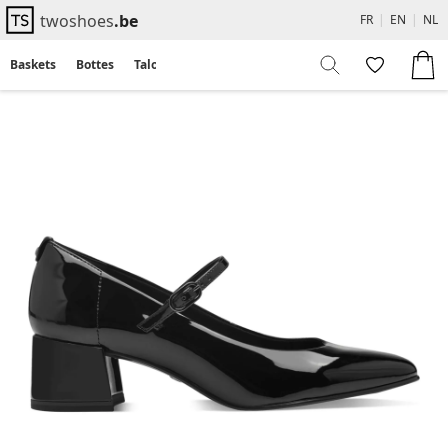
twoshoes
.be
FR
|
EN
|
NL
Baskets
Bottes
Talons
Flats
Sandales