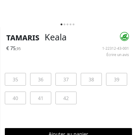
Tamaris
Keala
€ 75
1-22312-43-001
,95
Écrire un avis
35
36
37
38
39
40
41
42