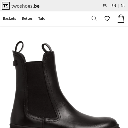
twoshoes
.be
FR
|
EN
|
NL
Baskets
Bottes
Talons
Flats
Sandales