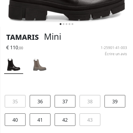
Tamaris
Mini
€ 110
1-25901-41-003
,00
Écrire un avis
35
36
37
38
39
40
41
42
43