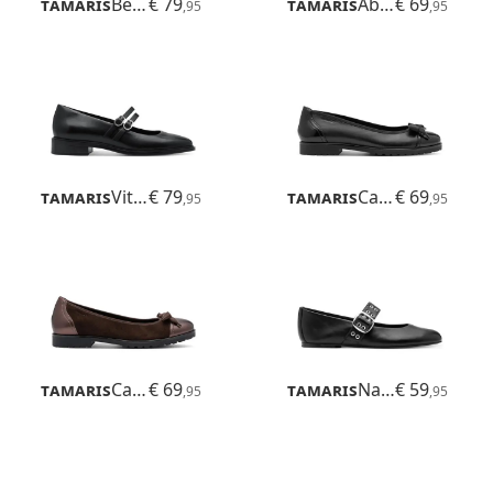
Tamaris
Betina
€ 79
Tamaris
Abril
€ 69
,95
,95
Tamaris
Vittoria
€ 79
Tamaris
Careen
€ 69
,95
,95
Tamaris
Careen
€ 69
Tamaris
Nanala
€ 59
,95
,95