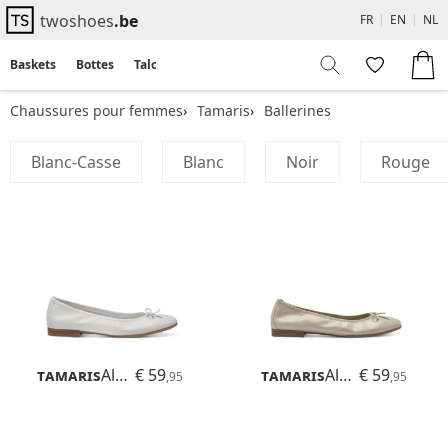
twoshoes
.be
FR
|
EN
|
NL
Baskets
Bottes
Talons
Flats
Sandales
Chaussures pour femmes
Tamaris
Ballerines
Blanc-Casse
Blanc
Noir
Rouge
Tamaris
Alena
€ 59
Tamaris
Alena
€ 59
,95
,95