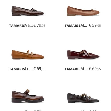
Tamaris
Varesa
€ 79
Tamaris
Alena
€ 59
,95
,95
Tamaris
Lorita
€ 69
Tamaris
Abril
€ 69
,95
,95