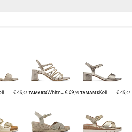
li
€ 49
Tamaris
Whitnee
€ 69
Tamaris
Koli
€ 49
,95
,95
,95