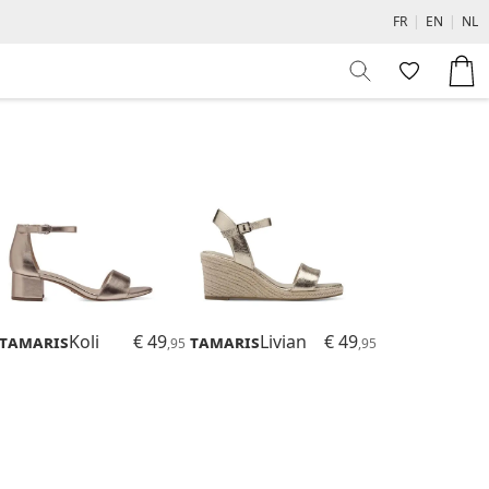
FR
|
EN
|
NL
Tamaris
Koli
€ 49
Tamaris
Livian
€ 49
,95
,95