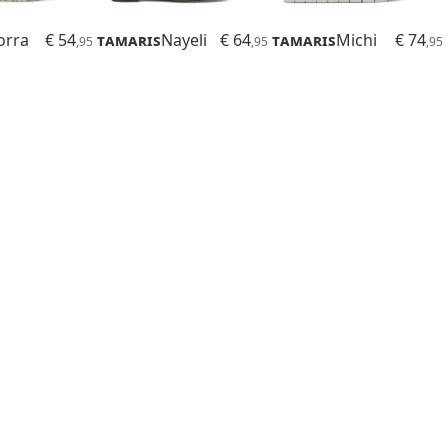
orra
€ 54
Tamaris
Nayeli
€ 64
Tamaris
Michi
€ 74
,95
,95
,95