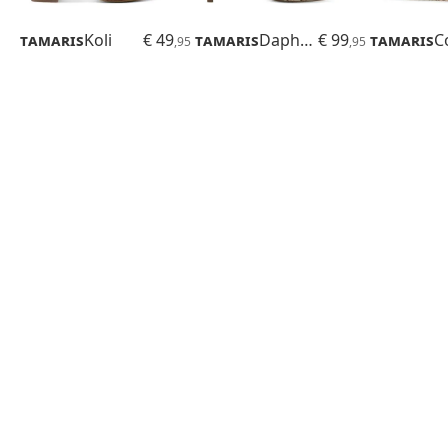
Tamaris
Koli
€ 49
Tamaris
Daphne
€ 99
Tamaris
C
,95
,95