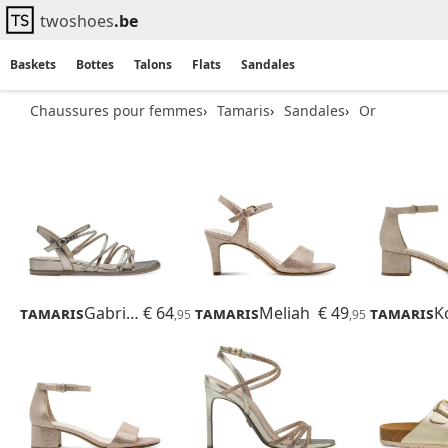
twoshoes
.be
Baskets
Bottes
Talons
Flats
Sandales
Chaussures pour femmes
Tamaris
Sandales
Or
Tamaris
Gabriella
€ 64
Tamaris
Meliah
€ 49
Tamaris
Ko
,95
,95