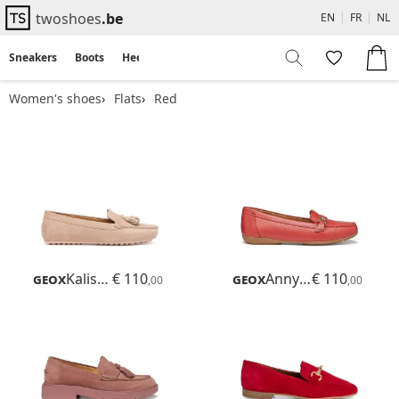
twoshoes
.be
EN
|
FR
|
NL
Sneakers
Boots
Heels
Flats
Sandals
Women's shoes
Flats
Red
Geox
Kalistena
€ 110
Geox
Annytah Moc
€ 110
,00
,00