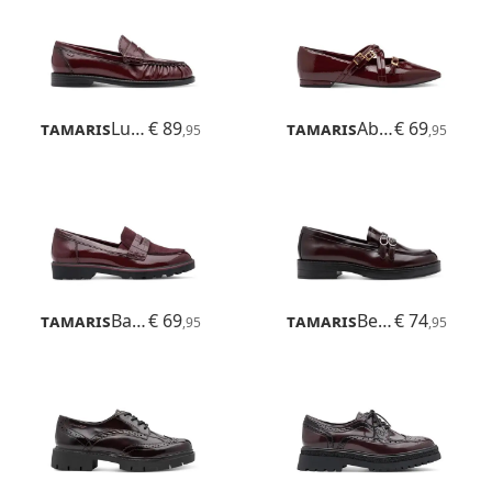
Tamaris
Ludmila
€ 89
Tamaris
Abril
€ 69
,95
,95
Tamaris
Badam
€ 69
Tamaris
Betina
€ 74
,95
,95