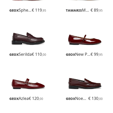
Geox
Spherica Ec1 B
€ 119
Tamaris
Maybritt
€ 89
,95
,95
Geox
Serilda
€ 110
Geox
New Palmaria
€ 99
,00
,95
Geox
Azlea
€ 120
Geox
Noemen
€ 130
,00
,00