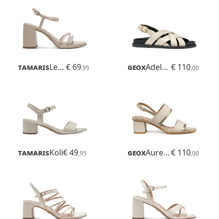
Tamaris
Lemonia
€ 69
Geox
Adelash
€ 110
,95
,00
Tamaris
Koli
€ 49
Geox
Aurely 50
€ 110
,95
,00