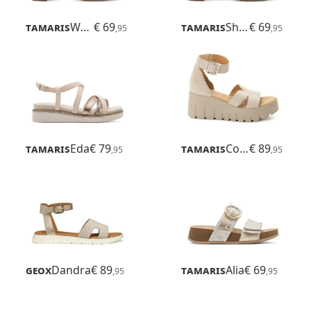
Tamaris
Whitnee
€ 69
Tamaris
Shanaia
€ 69
,95
,95
Tamaris
Eda
€ 79
Tamaris
Cobe
€ 89
,95
,95
Geox
Dandra
€ 89
Tamaris
Alia
€ 69
,95
,95