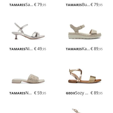
Tamaris
Sadira
€ 79
Tamaris
Buno
€ 79
,95
,95
Tamaris
Nickie
€ 49
Tamaris
Karlie
€ 89
,95
,95
Tamaris
Novika
€ 59
Geox
Sozy Plus
€ 89
,95
,95