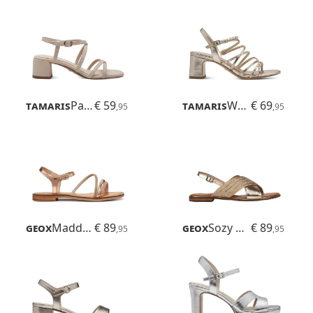
Tamaris
Paola
€ 59
Tamaris
Whitnee
€ 69
,95
,95
Geox
Maddalusiac
€ 89
Geox
Sozy Plus
€ 89
,95
,95