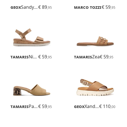
Geox
Sandybett High
€ 89
Marco Tozzi
€ 59
Paduli
,95
,95
Tamaris
Nirmala
€ 59
Tamaris
Zea
€ 59
,95
,95
Tamaris
Paola
€ 59
Geox
Xand 2.1s
€ 110
,95
,00