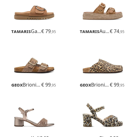
Tamaris
Gafu
€ 79
Tamaris
Ausonia
€ 74
,95
,95
Geox
Brionia R
€ 99
Geox
Brionia R
€ 99
,95
,95