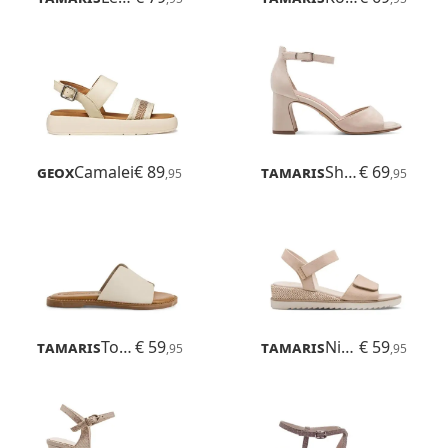
Geox
Camalei
€ 89
Tamaris
Shanaia
€ 69
,95
,95
Tamaris
Toffy
€ 59
Tamaris
Nirmala
€ 59
,95
,95