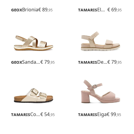
Geox
Brionia
€ 89
Tamaris
Eloisee
€ 69
,95
,95
Geox
Sandal Vega
€ 79
Tamaris
Delia
€ 79
,95
,95
Tamaris
Corra
€ 54
Tamaris
Eiga
€ 99
,95
,95