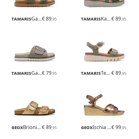
Tamaris
Gafu
€ 89
Tamaris
Karlie
€ 89
,95
,95
Tamaris
Gafu
€ 79
Tamaris
Tessa
€ 89
,95
,95
Geox
Brionia R
€ 89
Geox
Ischia Corda
€ 99
,95
,95