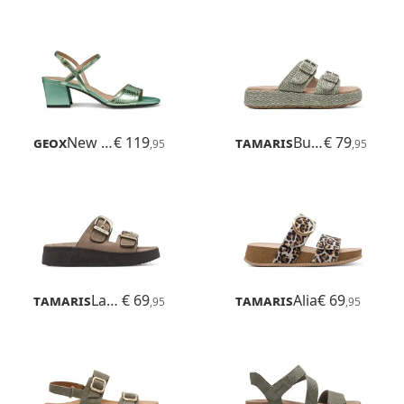
Geox
New Eraklia 50
€ 119
Tamaris
Buno
€ 79
,95
,95
Tamaris
Latica
€ 69
Tamaris
Alia
€ 69
,95
,95