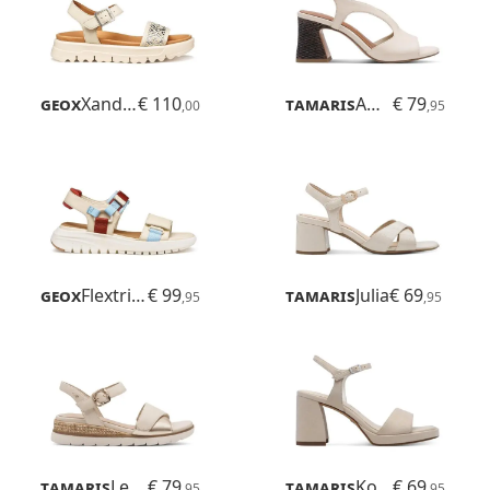
Geox
Xand 2.1s
€ 110
Tamaris
Ambada
€ 79
,00
,95
Geox
Flextride S
€ 99
Tamaris
Julia
€ 69
,95
,95
Tamaris
Leanna
€ 79
Tamaris
Koreyoshi
€ 69
,95
,95