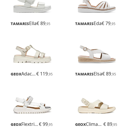
Tamaris
Ella
€ 89
Tamaris
Eda
€ 79
,95
,95
Geox
Adacter S B
€ 119
Tamaris
Elsa
€ 89
,95
,95
Geox
Flextride S
€ 99
Geox
Climasandal Sprt
€ 89
,95
,95