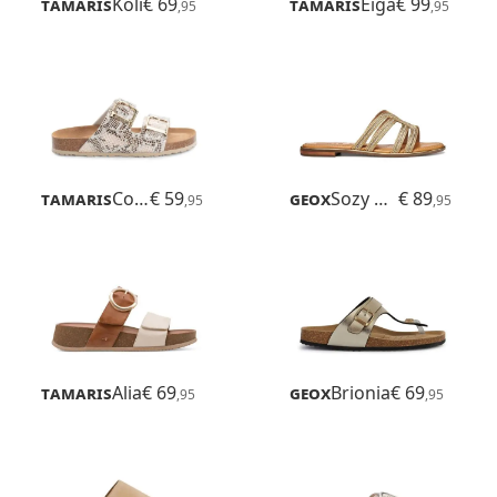
Tamaris
Koli
€ 69
Tamaris
Eiga
€ 99
,95
,95
Tamaris
Corra
€ 59
Geox
Sozy Plus
€ 89
,95
,95
Tamaris
Alia
€ 69
Geox
Brionia
€ 69
,95
,95