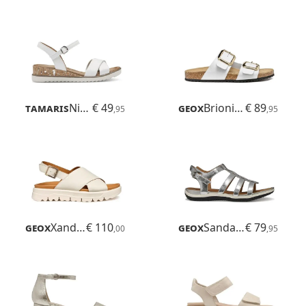
Tamaris
Nirmala
€ 49
Geox
Brionia R
€ 89
,95
,95
Geox
Xand 2.1s
€ 110
Geox
Sandal Vega
€ 79
,00
,95