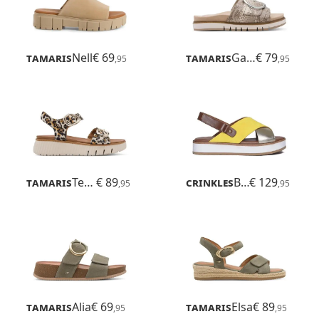
Tamaris
Nell
€ 69
Tamaris
Gafu
€ 79
,95
,95
Tamaris
Tessa
€ 89
Crinkles
Beach
€ 129
,95
,95
Tamaris
Alia
€ 69
Tamaris
Elsa
€ 89
,95
,95