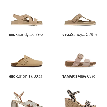
Geox
Sandybett
€ 89
Geox
Sandybett
€ 79
,95
,95
Geox
Brionia
€ 89
Tamaris
Alia
€ 69
,95
,95