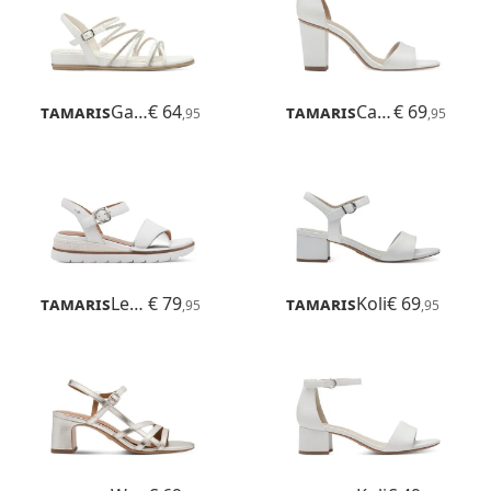
Tamaris
Gabriella
€ 64
Tamaris
Callie
€ 69
,95
,95
Tamaris
Leanna
€ 79
Tamaris
Koli
€ 69
,95
,95