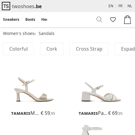
twoshoes
.be
EN
|
FR
|
NL
Sneakers
Boots
Heels
Flats
Sandals
Women's shoes
Sandals
Colorful
Cork
Cross Strap
Espadr
Tamaris
Meliah
€ 59
Tamaris
Paola
€ 69
,95
,95