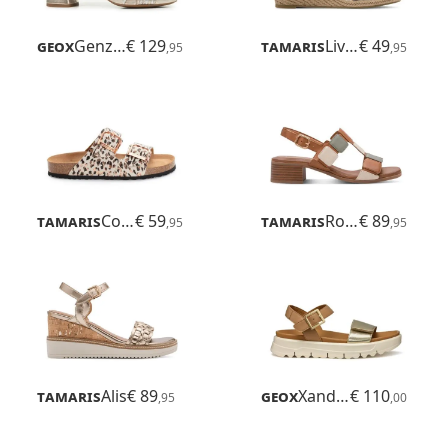
Geox
Genziana Mid
€ 129
Tamaris
Livian
€ 49
,95
,95
Tamaris
Corra
€ 59
Tamaris
Rosalie
€ 89
,95
,95
Tamaris
Alis
€ 89
Geox
Xand 2.1s
€ 110
,95
,00