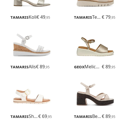
Tamaris
Koli
€ 49
Tamaris
Tessa
€ 79
,95
,95
Tamaris
Alis
€ 89
Geox
Meliconia
€ 89
,95
,95
Tamaris
Shanza
€ 69
Tamaris
Belladonna
€ 89
,95
,95