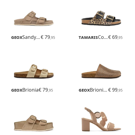
Geox
Sandybett
€ 79
Tamaris
Corra
€ 69
,95
,95
Geox
Brionia
€ 79
Geox
Brionia R
€ 99
,95
,95