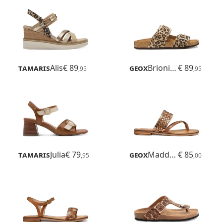
Tamaris
Alis
€ 89
Geox
Brionia R
€ 89
,95
,95
Tamaris
Julia
€ 79
Geox
Maddalusiac
€ 85
,95
,00