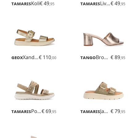
Tamaris
Koli
€ 49
Tamaris
Livian
€ 49
,95
,95
Geox
Xand 2s
€ 110
Tango
Brooklynn
€ 89
,00
,95
Tamaris
Polly
€ 69
Tamaris
Jadima
€ 79
,95
,95