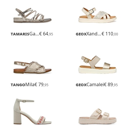
Tamaris
Gabriella
€ 64
Geox
Xand 2s
€ 110
,95
,00
Tango
Mila
€ 79
Geox
Camalei
€ 89
,95
,95