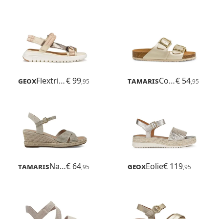
Geox
Flextride S
€ 99
Tamaris
Corra
€ 54
,95
,95
Tamaris
Nayeli
€ 64
Geox
Eolie
€ 119
,95
,95