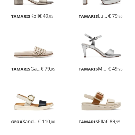
Tamaris
Koli
€ 49
Tamaris
Luzie
€ 79
,95
,95
Tamaris
Gafu
€ 79
Tamaris
Meliah
€ 49
,95
,95
Geox
Xand 2s
€ 110
Tamaris
Ella
€ 89
,00
,95