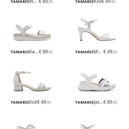
Tamaris
Whitnee
€ 69
Tamaris
Koli
€ 49
,95
,95
Tamaris
Karlie
€ 89
Tamaris
Meliah
€ 49
,95
,95
Tamaris
Koli
€ 49
Tamaris
Jasmin
€ 89
,95
,95