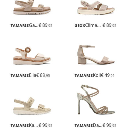
Tamaris
Gafu
€ 89
Geox
Climasandal Sprt
€ 89
,95
,95
Tamaris
Ella
€ 89
Tamaris
Koli
€ 49
,95
,95
Tamaris
Karlie
€ 99
Tamaris
Daphne
€ 99
,95
,95