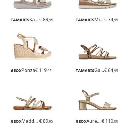
Tamaris
Karlie
€ 89
Tamaris
Michi
€ 74
,95
,95
Geox
Ponza
€ 119
Tamaris
Gabriella
€ 64
,95
,95
Geox
Maddalusiac
€ 89
Geox
Aurely 50
€ 110
,95
,00