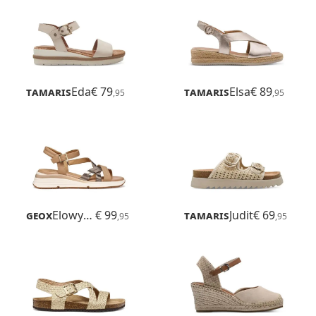
Tamaris
Eda
€ 79
Tamaris
Elsa
€ 89
,95
,95
Geox
Elowynne
€ 99
Tamaris
Judit
€ 69
,95
,95