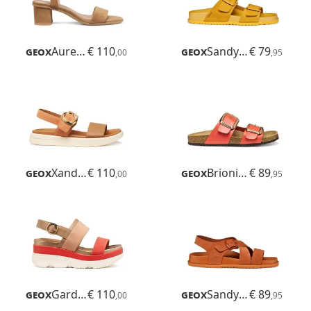
Geox
Aurely 50
€ 110
Geox
Sandybett
€ 79
,00
,95
Geox
Xand 2s
€ 110
Geox
Brionia R
€ 89
,00
,95
Geox
Gardenia
€ 110
Geox
Sandybett
€ 89
,00
,95