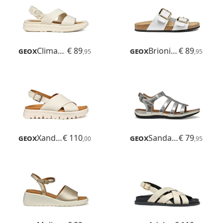
Geox
Climasandal Sprt
€ 89
Geox
Brionia R
€ 89
,95
,95
Geox
Xand 2.1s
€ 110
Geox
Sandal Vega
€ 79
,00
,95