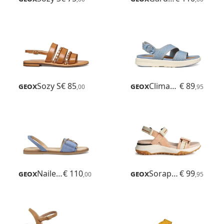
Geox
Sozy S
€ 85
Geox
Climasandal Sprt
€ 89
,00
,95
Geox
Naileen
€ 110
Geox
Sorapis + Grip
€ 99
,00
,95