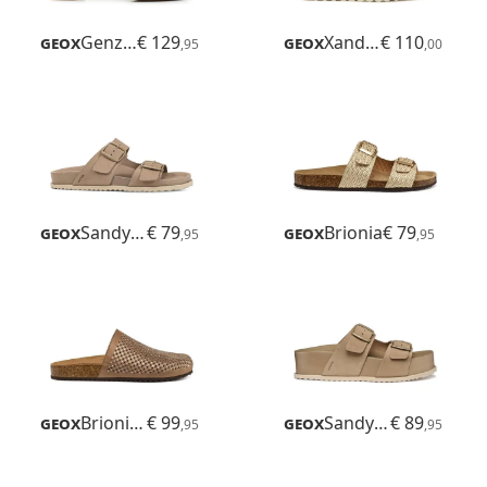
Geox
Genziana Mid
€ 129
Geox
Xand 2.1s
€ 110
,95
,00
Geox
Sandybett
€ 79
Geox
Brionia
€ 79
,95
,95
Geox
Brionia R
€ 99
Geox
Sandybett High
€ 89
,95
,95