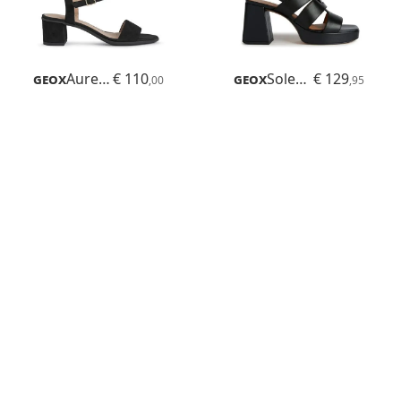
Geox
Aurely 50
€ 110
Geox
Soledea
€ 129
,00
,95