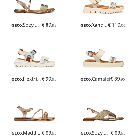
Geox
Sozy Plus
€ 89
Geox
Xand 2.1s
€ 110
,95
,00
Geox
Flextride S
€ 99
Geox
Camalei
€ 89
,95
,95
Geox
Maddalusiac
€ 89
Geox
Sozy Plus
€ 89
,95
,95