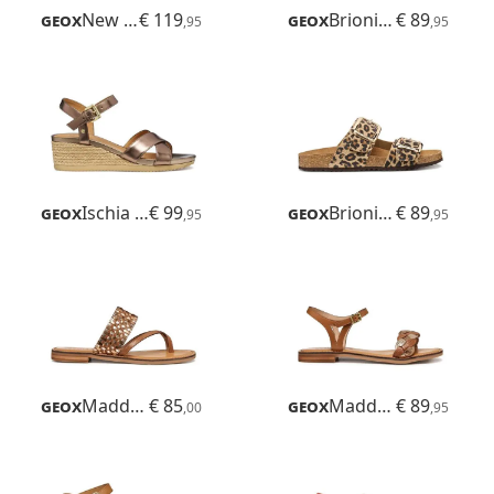
Geox
New Eraklia 50
€ 119
Geox
Brionia R
€ 89
,95
,95
Geox
Ischia Corda
€ 99
Geox
Brionia R
€ 89
,95
,95
Geox
Maddalusiac
€ 85
Geox
Maddalusiac
€ 89
,00
,95