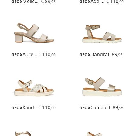
Geox
Meliconia
€ 89
Geox
Adelash
€ 110
,95
,00
Geox
Aurely 50
€ 110
Geox
Dandra
€ 89
,00
,95
Geox
Xand 2s
€ 110
Geox
Camalei
€ 89
,00
,95