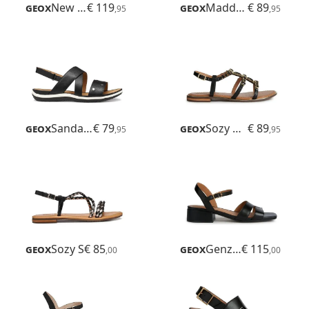
Geox
New Eraklia 15
€ 119
Geox
Maddalusiac
€ 89
,95
,95
Geox
Sandal Vega
€ 79
Geox
Sozy Plus
€ 89
,95
,95
Geox
Sozy S
€ 85
Geox
Genziana 30
€ 115
,00
,00