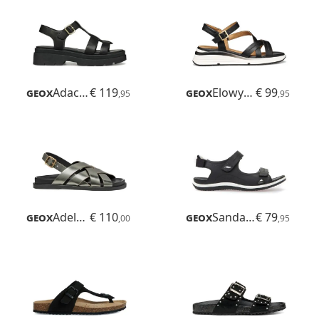
Geox
Adacter S B
€ 119
Geox
Elowynne
€ 99
,95
,95
Geox
Adelash
€ 110
Geox
Sandal Vega
€ 79
,00
,95