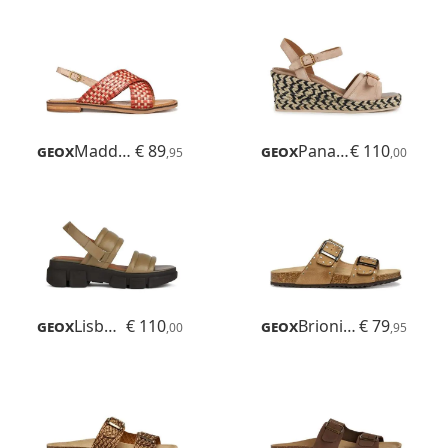
Geox
Maddalusiac
€ 89
Geox
Panarea
€ 110
,95
,00
Geox
Lisbona
€ 110
Geox
Brionia R
€ 79
,00
,95