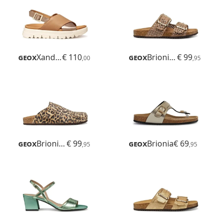
Geox
Xand 2.1s
€ 110
Geox
Brionia R
€ 99
,00
,95
Geox
Brionia R
€ 99
Geox
Brionia
€ 69
,95
,95