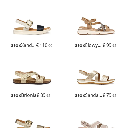
Geox
Xand 2s
€ 110
Geox
Elowynne
€ 99
,00
,95
Geox
Brionia
€ 89
Geox
Sandal Vega
€ 79
,95
,95