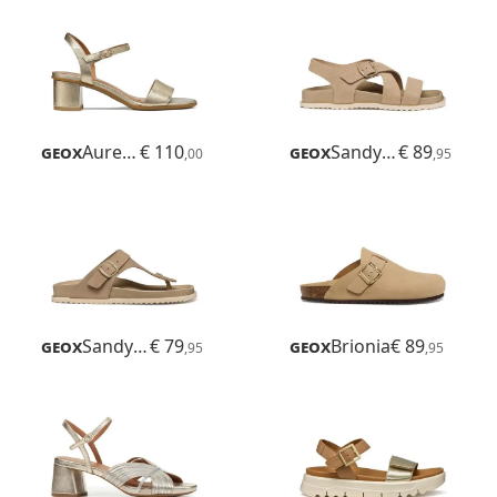
Geox
Aurely 50
€ 110
Geox
Sandybett
€ 89
,00
,95
Geox
Sandybett
€ 79
Geox
Brionia
€ 89
,95
,95