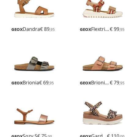
Geox
Dandra
€ 89
Geox
Flextride S
€ 99
,95
,95
Geox
Brionia
€ 69
Geox
Brionia R
€ 79
,95
,95
Geox
Sozy S
€ 75
Geox
Gardenia
€ 110
,00
,00