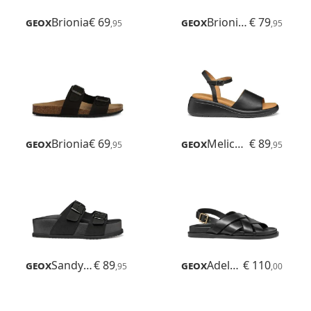
Geox
Brionia
€ 69
Geox
Brionia R
€ 79
,95
,95
Geox
Brionia
€ 69
Geox
Meliconia
€ 89
,95
,95
Geox
Sandybett High
€ 89
Geox
Adelash
€ 110
,95
,00