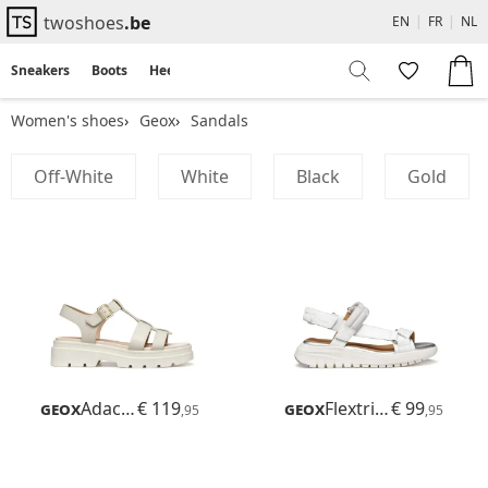
twoshoes
.be
EN
|
FR
|
NL
Sneakers
Boots
Heels
Flats
Sandals
Women's shoes
Geox
Sandals
Off-White
White
Black
Gold
Geox
Adacter S B
€ 119
Geox
Flextride S
€ 99
,95
,95