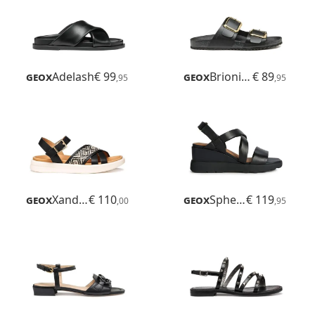
Geox
Adelash
€ 99
Geox
Brionia R
€ 89
,95
,95
Geox
Xand 2s
€ 110
Geox
Spherica Ec6
€ 119
,00
,95