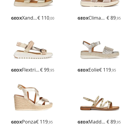
Geox
Xand 2s
€ 110
Geox
Climasandal Sprt
€ 89
,00
,95
Geox
Flextride S
€ 99
Geox
Eolie
€ 119
,95
,95
Geox
Ponza
€ 119
Geox
Maddalusiac
€ 89
,95
,95