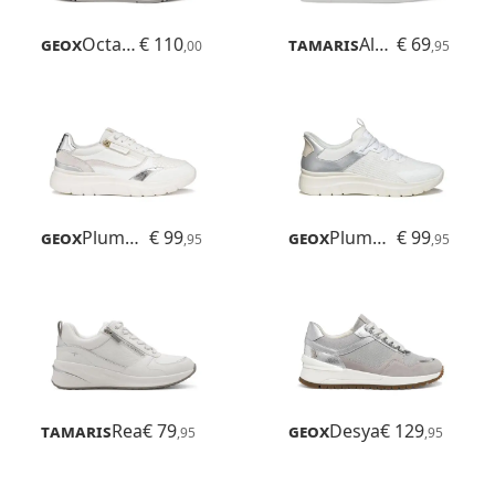
Geox
Octaviee
€ 110
Tamaris
Alexia
€ 69
,00
,95
Geox
Plummery
€ 99
Geox
Plummery Plus
€ 99
,95
,95
Tamaris
Rea
€ 79
Geox
Desya
€ 129
,95
,95