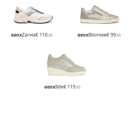
Geox
Zarvia
€ 110
Geox
Blomiee
€ 99
,00
,95
Geox
Ilde
€ 119
,95