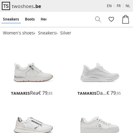
twoshoes
.be
EN
|
FR
|
NL
Sneakers
Boots
Heels
Flats
Sandals
Women's shoes
Sneakers
Silver
Tamaris
Rea
€ 79
Tamaris
Daisy
€ 79
,95
,95