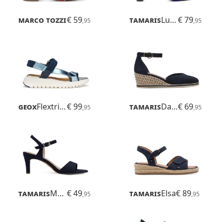
Marco Tozzi
€ 59
Hecho
Tamaris
Luzie
€ 79
,95
,95
Geox
Flextride S
€ 99
Tamaris
Dajana
€ 69
,95
,95
Tamaris
Meliah
€ 49
Tamaris
Elsa
€ 89
,95
,95