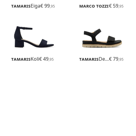
Tamaris
Eiga
€ 99
Marco Tozzi
€ 59
Paduli
,95
,95
Tamaris
Koli
€ 49
Tamaris
Delia
€ 79
,95
,95