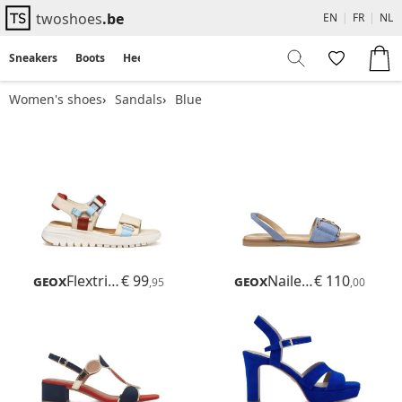
twoshoes
.be
EN
|
FR
|
NL
Sneakers
Boots
Heels
Flats
Sandals
Women's shoes
Sandals
Blue
Geox
Flextride S
€ 99
Geox
Naileen
€ 110
,95
,00