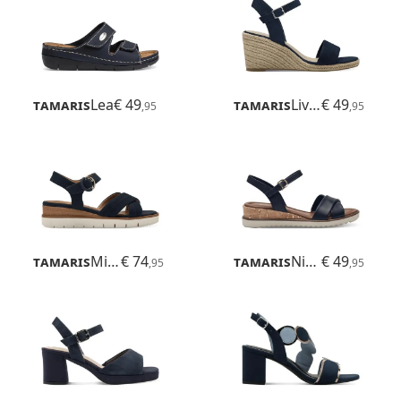
Tamaris
Lea
€ 49
Tamaris
Livian
€ 49
,95
,95
Tamaris
Michi
€ 74
Tamaris
Nirmala
€ 49
,95
,95