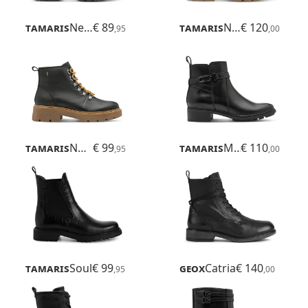
Tamaris
Nelia
€ 89
Tamaris
Novana
€ 120
,95
,00
Tamaris
Novana
€ 99
Tamaris
Marly
€ 110
,95
,00
Tamaris
Soul
€ 99
Geox
Catria
€ 140
,95
,00