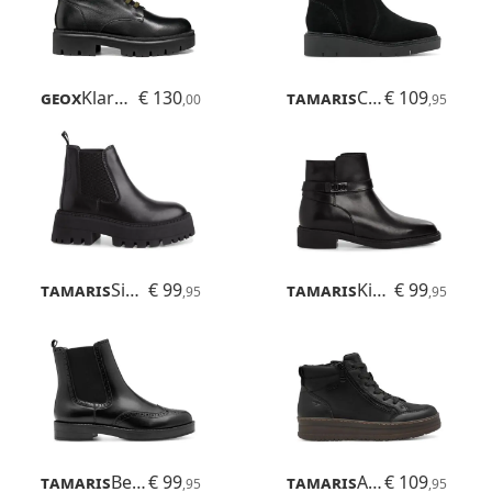
Geox
Klargena
€ 130
Tamaris
Cora
€ 109
,00
,95
Tamaris
Sintra
€ 99
Tamaris
Kimani
€ 99
,95
,95
Tamaris
Betina
€ 99
Tamaris
Ava
€ 109
,95
,95