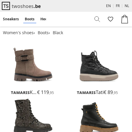
twoshoes
.be
EN
|
FR
|
NL
Sneakers
Boots
Heels
Flats
Sandals
Women's shoes
Boots
Black
Tamaris
Kida
€ 119
Tamaris
Tati
€ 89
,95
,95