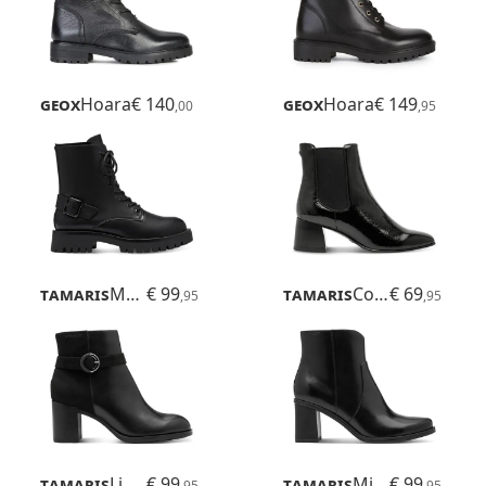
Geox
Hoara
€ 140
Geox
Hoara
€ 149
,00
,95
Tamaris
Marse
€ 99
Tamaris
Colbie
€ 69
,95
,95
Tamaris
Lipper
€ 99
Tamaris
Mirella
€ 99
,95
,95