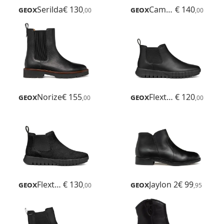
Geox
Serilda
€ 130
Geox
Camexia
€ 140
,00
,00
Geox
Norize
€ 155
Geox
Flextride
€ 120
,00
,00
Geox
Flextride
€ 130
Geox
Jaylon 2
€ 99
,00
,95