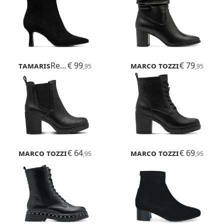
Tamaris
Reyna
€ 99
Marco Tozzi
€ 79
Angio
,95
,95
Marco Tozzi
€ 64
Saga
Marco Tozzi
€ 69
Saga
,95
,95