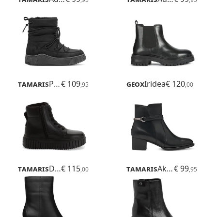
Tamaris
Pote
€ 109
Geox
Iridea
€ 120
,95
,00
Tamaris
Delita
€ 115
Tamaris
Akaria
€ 99
,00
,95