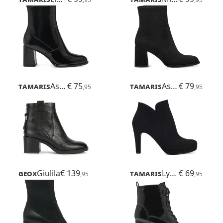
Tamaris
Aspasia
€ 75
Tamaris
Aspasia
€ 79
,95
,95
Geox
Giulila
€ 139
Tamaris
Lycoris
€ 69
,95
,95