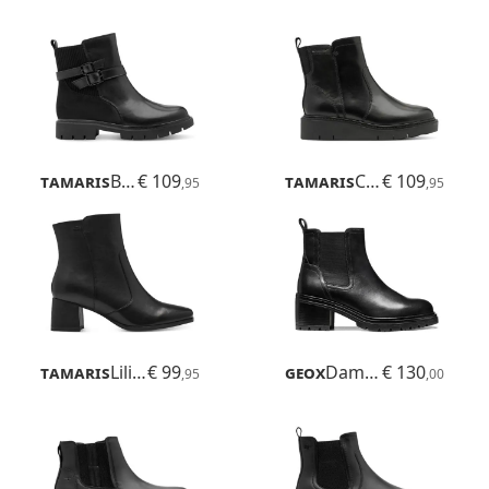
Tamaris
Buta
€ 109
Tamaris
Cora
€ 109
,95
,95
Tamaris
Lilian
€ 99
Geox
Damiana
€ 130
,95
,00