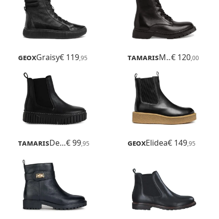
Geox
Graisy
€ 119
Tamaris
Marisole
€ 120
,95
,00
Tamaris
Delita
€ 99
Geox
Elidea
€ 149
,95
,95