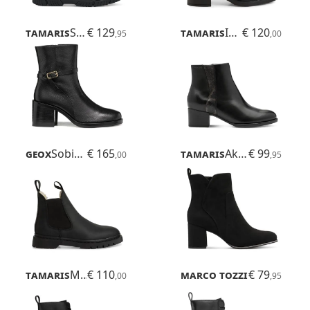
Tamaris
Solara
€ 129
Tamaris
Inessa
€ 120
,95
,00
Geox
Sobima
€ 165
Tamaris
Akaria
€ 99
,00
,95
Tamaris
Marisole
€ 110
Marco Tozzi
€ 79
Delo
,00
,95