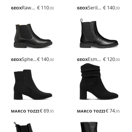
Geox
Rawelle
€ 110
Geox
Serilda 60
€ 140
,00
,00
Geox
Spherica Ec1 B
€ 140
Geox
Esmeena
€ 120
,00
,00
Marco Tozzi
€ 69
Kowa
Marco Tozzi
€ 74
Lode
,95
,95