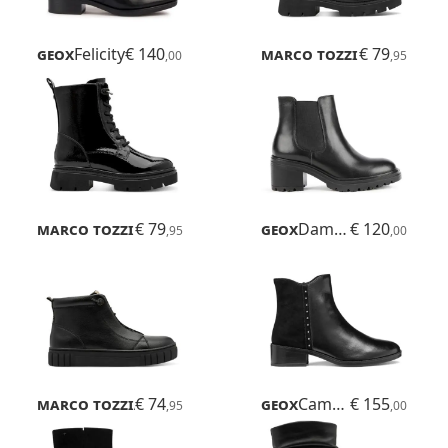
Geox
Felicity
€ 140
Marco Tozzi
€ 79
Bello
,00
,95
Marco Tozzi
€ 79
Bello
Geox
Damiana
€ 120
,95
,00
Marco Tozzi
€ 74
Ago
Geox
Camexia
€ 155
,95
,00