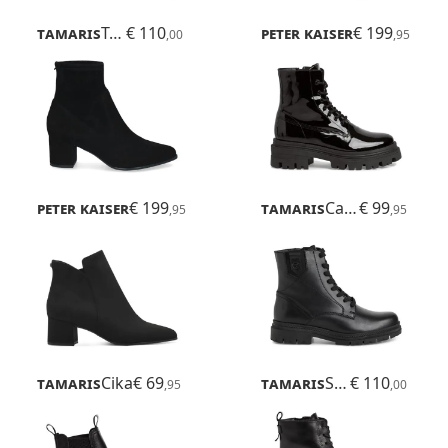
Tamaris
Tris
€ 110
Peter Kaiser
Toronto
€ 199
,00
,95
Peter Kaiser
Aurora
€ 199
Tamaris
Cayetana
€ 99
,95
,95
Tamaris
Cika
€ 69
Tamaris
Soul
€ 110
,95
,00