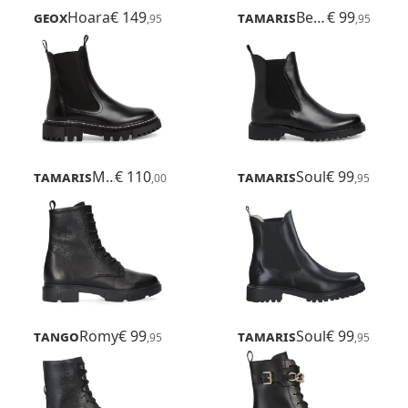
Geox
Hoara
€ 149
Tamaris
Belin
€ 99
,95
,95
Tamaris
Mandala
€ 110
Tamaris
Soul
€ 99
,00
,95
Tango
Romy
€ 99
Tamaris
Soul
€ 99
,95
,95