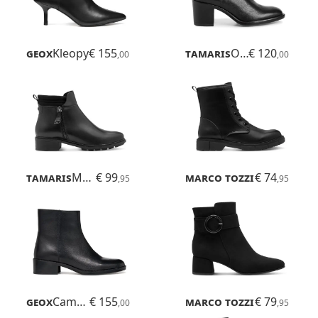
Geox
Kleopy
€ 155
Tamaris
Osma
€ 120
,00
,00
Tamaris
Marly
€ 99
Marco Tozzi
€ 74
Badie
,95
,95
Geox
Camexia
€ 155
Marco Tozzi
€ 79
Kowa
,00
,95