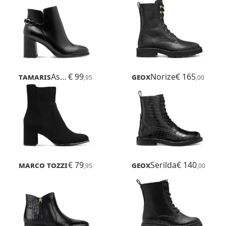
Tamaris
Aspasia
€ 99
Geox
Norize
€ 165
,95
,00
Marco Tozzi
€ 79
Delo
Geox
Serilda
€ 140
,95
,00