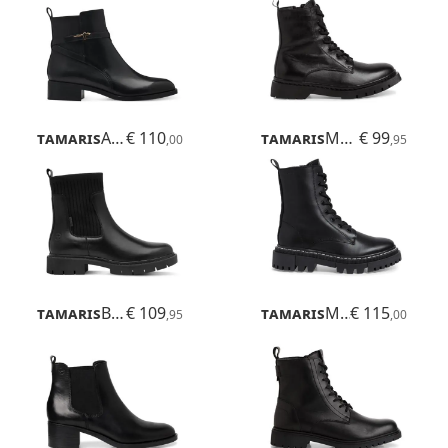
Tamaris
Areti
€ 110
Tamaris
Marisole
€ 99
,00
,95
Tamaris
Buta
€ 109
Tamaris
Mandala
€ 115
,95
,00