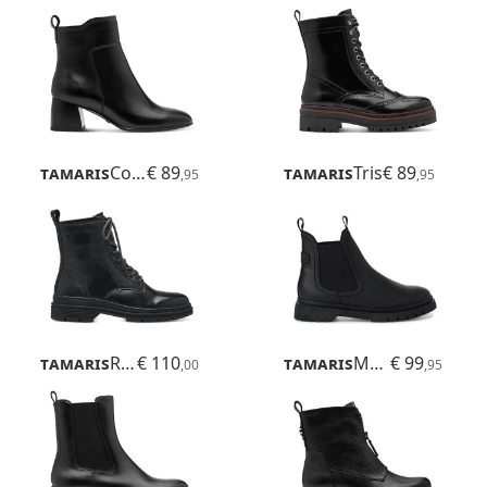
Tamaris
Colbie
€ 89
Tamaris
Tris
€ 89
,95
,95
Tamaris
Rixi
€ 110
Tamaris
Marisole
€ 99
,00
,95