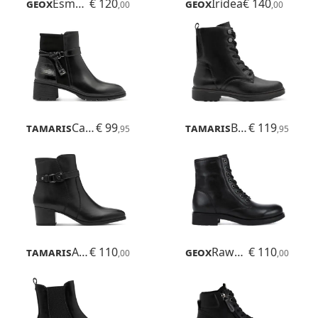
Geox
Esmeena
€ 120
Geox
Iridea
€ 140
,00
,00
Tamaris
Carolin
€ 99
Tamaris
Buta
€ 119
,95
,95
Tamaris
Augusti
€ 110
Geox
Rawelle
€ 110
,00
,00