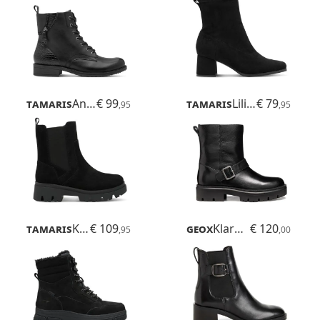
Tamaris
Anouk
€ 99
Tamaris
Lilian
€ 79
,95
,95
Tamaris
Kida
€ 109
Geox
Klargena
€ 120
,95
,00