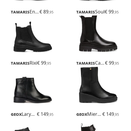
Tamaris
Enrica
€ 89
Tamaris
Soul
€ 99
,95
,95
Tamaris
Rixi
€ 99
Tamaris
Canado
€ 99
,95
,95
Geox
Larysse
€ 149
Geox
Miereille
€ 149
,95
,95