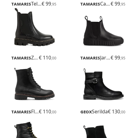
Tamaris
Telsa
€ 99
Tamaris
Carolin
€ 99
,95
,95
Tamaris
Zelda
€ 110
Tamaris
Jarma
€ 99
,00
,95
Tamaris
Flora
€ 110
Geox
Serilda
€ 130
,00
,00