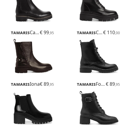
Tamaris
Catser
€ 99
Tamaris
Canado
€ 110
,95
,00
Tamaris
Iona
€ 89
Tamaris
Foteini
€ 89
,95
,95