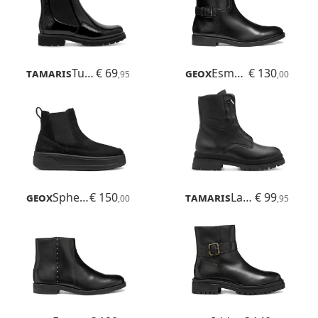
Tamaris
Tulsa
€ 69
Geox
Esmeena
€ 130
,95
,00
Geox
Spherica Ecub-2
€ 150
Tamaris
Laurianna
€ 99
,00
,95