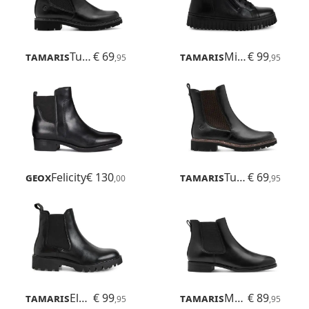
Tamaris
Tulsa
€ 69
Tamaris
Minora
€ 99
,95
,95
Geox
Felicity
€ 130
Tamaris
Tulsa
€ 69
,00
,95
Tamaris
Elfina
€ 99
Tamaris
Maxima
€ 89
,95
,95