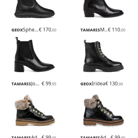
Geox
Spherica 4x4 B Abx
€ 170
Tamaris
Mexan
€ 110
,00
,00
Tamaris
Jonka
€ 99
Geox
Iridea
€ 130
,95
,00
Tamaris
Adalena
€ 99
Tamaris
Adalena
€ 99
,95
,95