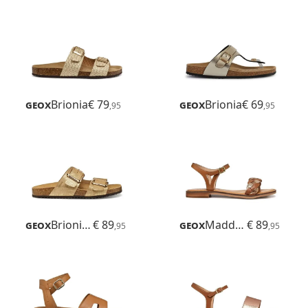
Geox
Brionia
€ 79
Geox
Brionia
€ 69
,95
,95
Geox
Brionia R
€ 89
Geox
Maddalusiac
€ 89
,95
,95