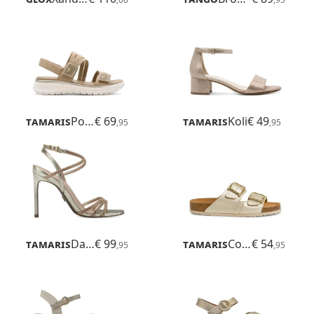
Tamaris
Polly
€ 69
Tamaris
Koli
€ 49
,95
,95
Tamaris
Daphne
€ 99
Tamaris
Corra
€ 54
,95
,95