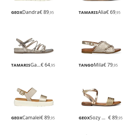
Geox
Dandra
€ 89
Tamaris
Alia
€ 69
,95
,95
Tamaris
Gabriella
€ 64
Tango
Mila
€ 79
,95
,95
Geox
Camalei
€ 89
Geox
Sozy Plus
€ 89
,95
,95