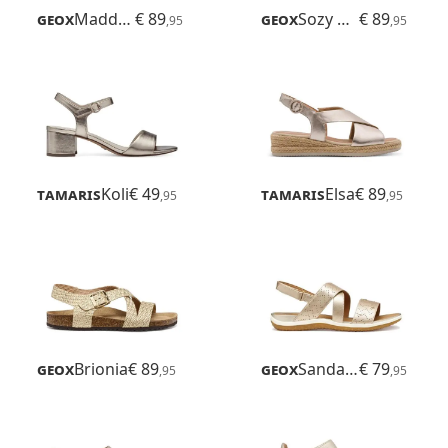
Geox
Maddalusiac
€ 89
Geox
Sozy Plus
€ 89
,95
,95
Tamaris
Koli
€ 49
Tamaris
Elsa
€ 89
,95
,95
Geox
Brionia
€ 89
Geox
Sandal Vega
€ 79
,95
,95