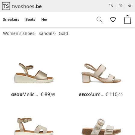
twoshoes
.be
EN
|
FR
|
NL
Sneakers
Boots
Heels
Flats
Sandals
Women's shoes
Sandals
Gold
Geox
Meliconia
€ 89
Geox
Aurely 50
€ 110
,95
,00