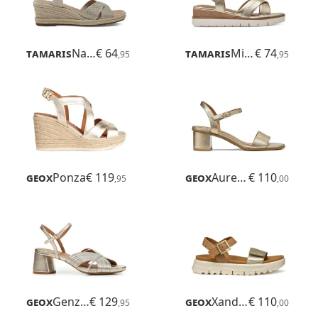
Tamaris
Nayeli
€ 64
Tamaris
Michi
€ 74
,95
,95
Geox
Ponza
€ 119
Geox
Aurely 50
€ 110
,95
,00
Geox
Genziana Mid
€ 129
Geox
Xand 2.1s
€ 110
,95
,00