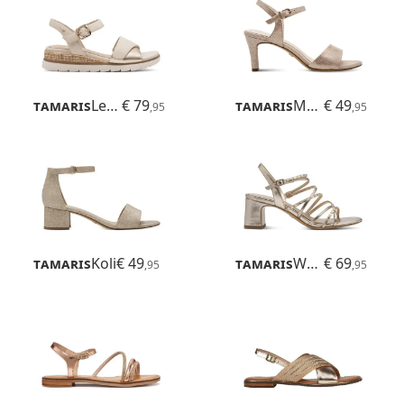
Tamaris
Leanna
€ 79
Tamaris
Meliah
€ 49
,95
,95
Tamaris
Koli
€ 49
Tamaris
Whitnee
€ 69
,95
,95