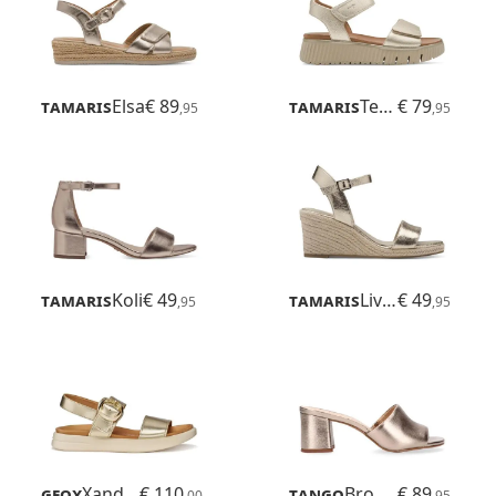
Tamaris
Elsa
€ 89
Tamaris
Tessa
€ 79
,95
,95
Tamaris
Koli
€ 49
Tamaris
Livian
€ 49
,95
,95
Geox
Xand 2s
€ 110
Tango
Brooklynn
€ 89
,00
,95