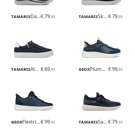
Tamaris
Daisy
€ 79
Tamaris
Skylar
€ 79
,95
,95
Tamaris
Alexia
€ 69
Geox
Plummery Plus
€ 99
,95
,95
Geox
Flextride Plus
€ 99
Tamaris
Sanya
€ 79
,95
,95