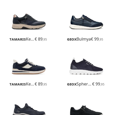
Tamaris
Kelly
€ 89
Geox
Bulmya
€ 99
,95
,95
Tamaris
Kelly
€ 89
Geox
Spherica
€ 99
,95
,95