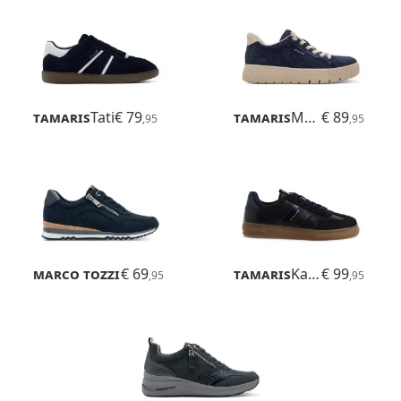
Tamaris
Tati
€ 79
Tamaris
Maya
€ 89
,95
,95
Marco Tozzi
€ 69
Bonallo
Tamaris
Kaleo
€ 99
,95
,95