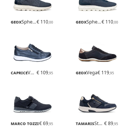
Geox
Spherica Plus
€ 110
Geox
Spherica Plus
€ 110
,00
,00
Caprice
Vera
€ 109
Geox
Vega
€ 119
,95
,95
Marco Tozzi
€ 69
Bonallo
Tamaris
Stefania
€ 89
,95
,95