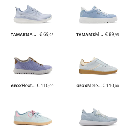
Tamaris
Amelie
€ 69
Tamaris
Maya
€ 89
,95
,95
Geox
Flextride Plus
€ 110
Geox
Meleda
€ 110
,00
,00