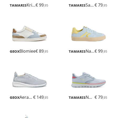
Tamaris
Krista
€ 99
Tamaris
Sanya
€ 79
,95
,95
Geox
Blomiee
€ 89
Tamaris
Nakja
€ 99
,95
,95
Geox
Aerantis
€ 149
Tamaris
Nowana
€ 79
,95
,95