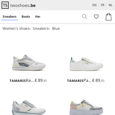
twoshoes
.be
EN
|
FR
|
NL
Sneakers
Boots
Heels
Flats
Sandals
Women's shoes
Sneakers
Blue
Tamaris
Kelly
€ 89
Tamaris
Patrizia
€ 89
,95
,95