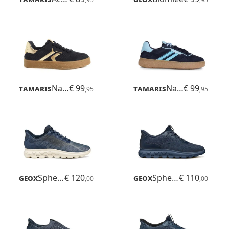
Tamaris
Nakja
€ 99
Tamaris
Nakja
€ 99
,95
,95
Geox
Spherica Plus Wr
€ 120
Geox
Spherica Plus
€ 110
,00
,00