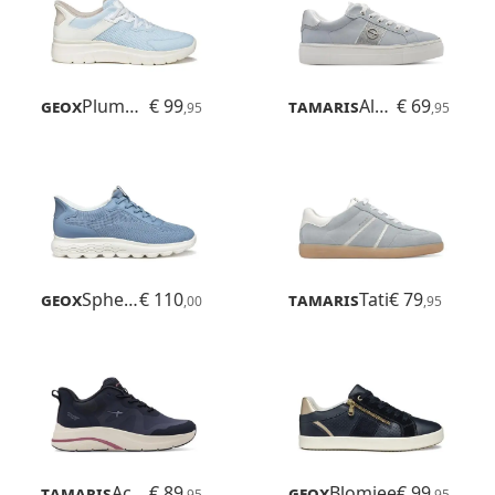
Geox
Plummery Plus
€ 99
Tamaris
Alexia
€ 69
,95
,95
Geox
Spherica Plus
€ 110
Tamaris
Tati
€ 79
,00
,95
Tamaris
Activa
€ 89
Geox
Blomiee
€ 99
,95
,95