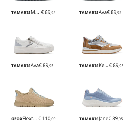
Tamaris
Mona
€ 89
Tamaris
Ava
€ 89
,95
,95
Tamaris
Ava
€ 89
Tamaris
Kelly
€ 89
,95
,95
Geox
Flextride Plus
€ 110
Tamaris
Jane
€ 89
,00
,95