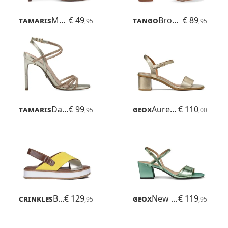
Tamaris
Meliah
€ 49
Tango
Brooklynn
€ 89
,95
,95
Tamaris
Daphne
€ 99
Geox
Aurely 50
€ 110
,95
,00
Crinkles
Beach
€ 129
Geox
New Eraklia 50
€ 119
,95
,95