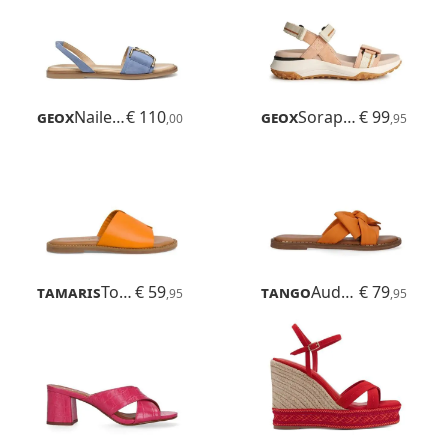
Geox
Naileen
€ 110
Geox
Sorapis + Grip
€ 99
,00
,95
Tamaris
Toffy
€ 59
Tango
Audrey
€ 79
,95
,95