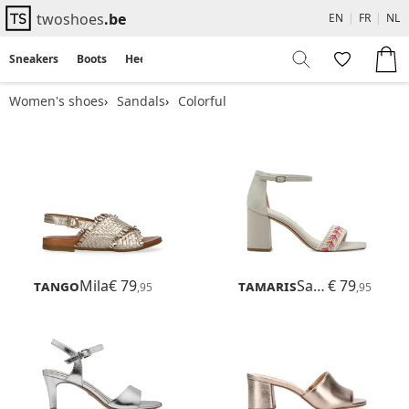
twoshoes
.be
EN
|
FR
|
NL
Sneakers
Boots
Heels
Flats
Sandals
Women's shoes
Sandals
Colorful
Tango
Mila
€ 79
Tamaris
Sadira
€ 79
,95
,95