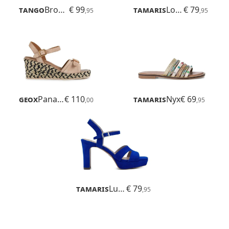
Tango
Brooklynn
€ 99
Tamaris
Loriana
€ 79
,95
,95
Geox
Panarea
€ 110
Tamaris
Nyx
€ 69
,00
,95
Tamaris
Luzie
€ 79
,95