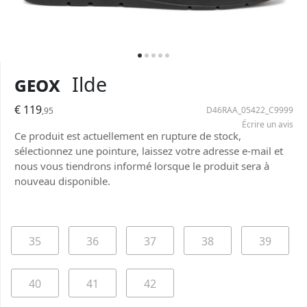
Geox
Ilde
€ 119
D46RAA_05422_C9999
,95
Écrire un avis
Ce produit est actuellement en rupture de stock,
sélectionnez une pointure, laissez votre adresse e-mail et
nous vous tiendrons informé lorsque le produit sera à
nouveau disponible.
35
36
37
38
39
40
41
42