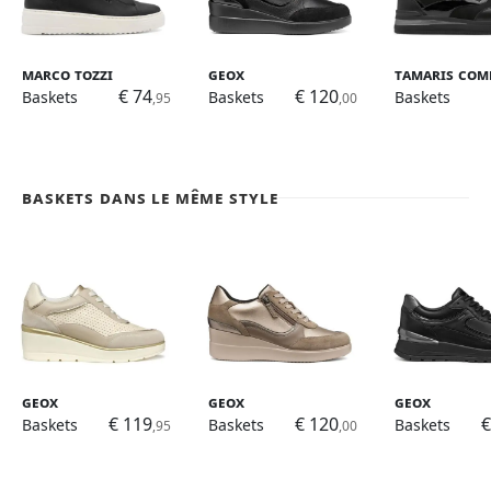
Marco Tozzi
Geox
Tamaris Com
€ 74
€ 120
Baskets
Baskets
Baskets
,95
,00
Baskets dans le même style
Geox
Geox
Geox
€ 119
€ 120
€
Baskets
Baskets
Baskets
,95
,00