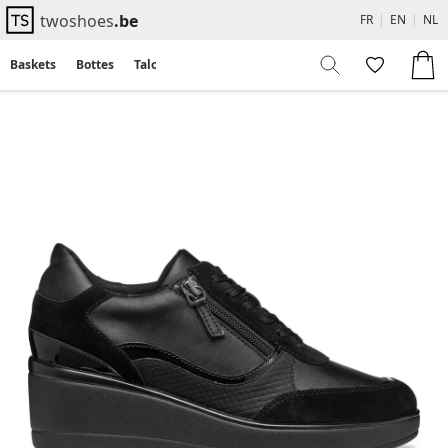
twoshoes
.be
FR
|
EN
|
NL
Baskets
Bottes
Talons
Flats
Sandales