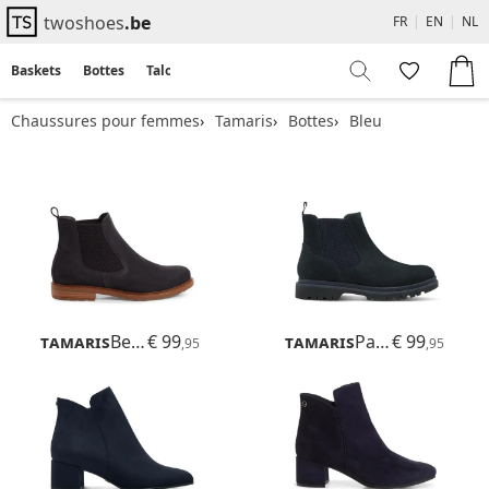
twoshoes
.be
FR
|
EN
|
NL
Baskets
Bottes
Talons
Flats
Sandales
Chaussures pour femmes
Tamaris
Bottes
Bleu
Tamaris
Belin
€ 99
Tamaris
Papaw
€ 99
,95
,95