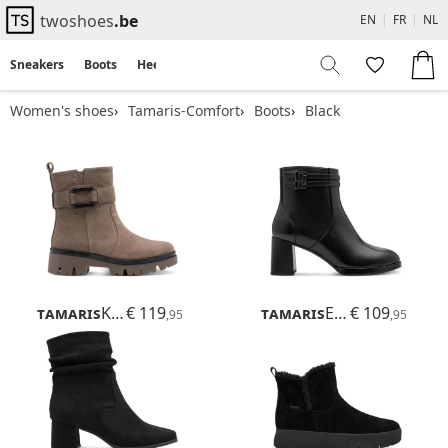
twoshoes
.be
EN
|
FR
|
NL
Sneakers
Boots
Heels
Flats
Sandals
Women's shoes
Tamaris-Comfort
Boots
Black
Tamaris
Kida
€ 119
Tamaris
Eva
€ 109
,95
,95