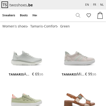
twoshoes
.be
EN
|
FR
|
NL
Sneakers
Boots
Heels
Flats
Sandals
Women's shoes
Tamaris-Comfort
Green
Tamaris
Amelie
€ 69
Tamaris
Milly
€ 99
,95
,95