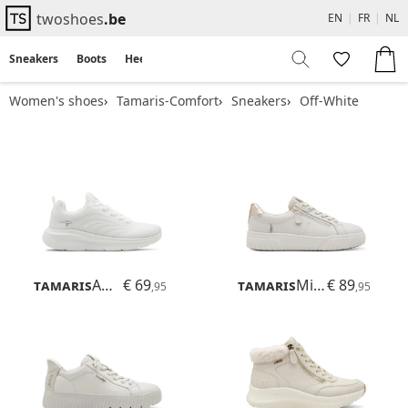
twoshoes
.be
EN
|
FR
|
NL
Sneakers
Boots
Heels
Flats
Sandals
Women's shoes
Tamaris-Comfort
Sneakers
Off-White
Tamaris
Amelie
€ 69
Tamaris
Milly
€ 89
,95
,95