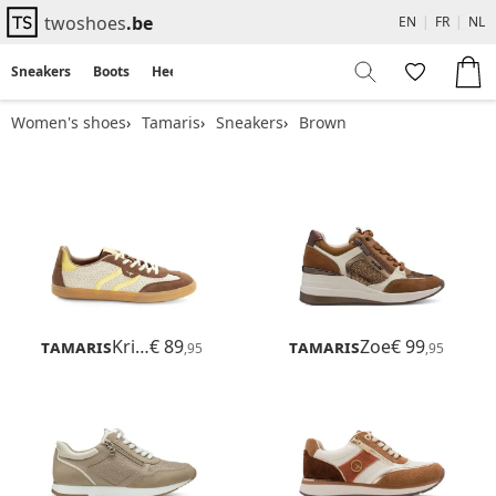
twoshoes
.be
EN
|
FR
|
NL
Sneakers
Boots
Heels
Flats
Sandals
Women's shoes
Tamaris
Sneakers
Brown
Tamaris
Krista
€ 89
Tamaris
Zoe
€ 99
,95
,95