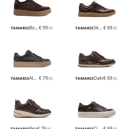
Tamaris
Boogie
€ 99
Tamaris
Skylar
€ 69
,95
,95
Tamaris
Alexia
€ 79
Tamaris
Daki
€ 69
,95
,95
Tamaris
Rea
€ 79
Tamaris
Cinda
€ 69
,95
,95