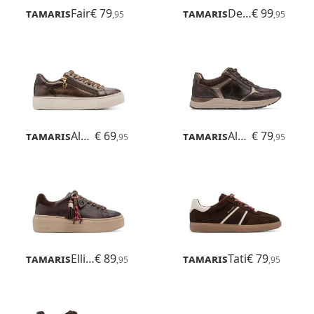
Tamaris
Fair
€ 79
Tamaris
Delita
€ 99
,95
,95
Tamaris
Alexia
€ 69
Tamaris
Almina
€ 79
,95
,95
Tamaris
Ellidy
€ 89
Tamaris
Tati
€ 79
,95
,95