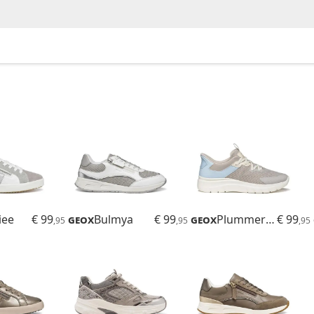
iee
€ 99
Geox
Bulmya
€ 99
Geox
Plummery Plus
€ 99
,95
,95
,95