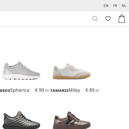
EN
|
FR
|
NL
Geox
Spherica
€ 99
Tamaris
Miley
€ 89
,95
,95