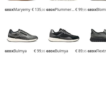
Geox
Maryemy
€ 135
Geox
Plummery Plus
€ 99
Geox
Blom
,00
,95
Geox
Bulmya
€ 99
Geox
Bulmya
€ 89
Geox
,95
,95