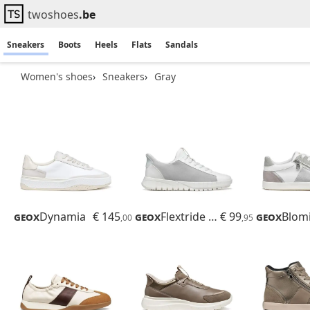
twoshoes
.be
Sneakers
Boots
Heels
Flats
Sandals
Women's shoes
Sneakers
Gray
Geox
Dynamia
€ 145
Geox
Flextride Plus
€ 99
Geox
Blom
,00
,95