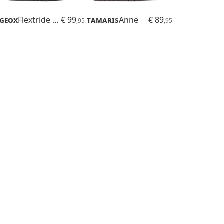
Geox
Flextride Plus
€ 99
Tamaris
Anne
€ 89
,95
,95