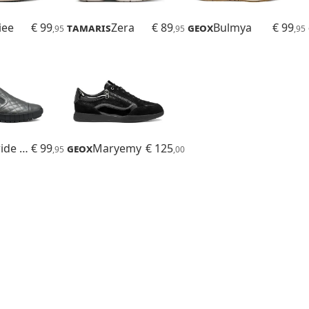
iee
€ 99
Tamaris
Zera
€ 89
Geox
Bulmya
€ 99
,95
,95
,95
Flextride Plus
€ 99
Geox
Maryemy
€ 125
,95
,00