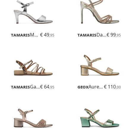
Tamaris
Meliah
€ 49
Tamaris
Daphne
€ 99
,95
,95
Tamaris
Gabriella
€ 64
Geox
Aurely 50
€ 110
,95
,00