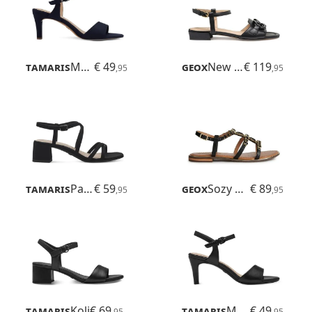
Tamaris
Meliah
€ 49
Geox
New Eraklia 15
€ 119
,95
,95
Tamaris
Paola
€ 59
Geox
Sozy Plus
€ 89
,95
,95
Tamaris
Koli
€ 69
Tamaris
Meliah
€ 49
,95
,95