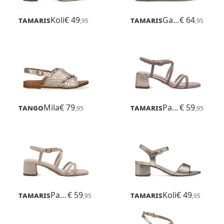
Tamaris
Koli
€ 49
Tamaris
Gabriella
€ 64
,95
,95
Tango
Mila
€ 79
Tamaris
Paola
€ 59
,95
,95
Tamaris
Paola
€ 59
Tamaris
Koli
€ 49
,95
,95