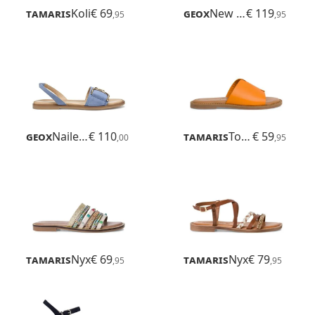
Tamaris
Koli
€ 69
Geox
New Eraklia 50
€ 119
,95
,95
Geox
Naileen
€ 110
Tamaris
Toffy
€ 59
,00
,95
Tamaris
Nyx
€ 69
Tamaris
Nyx
€ 79
,95
,95