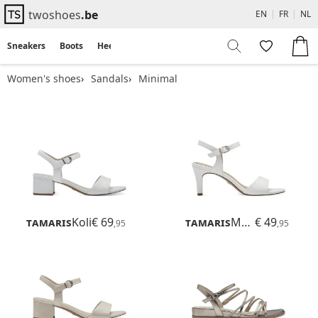
twoshoes
.be
EN
|
FR
|
NL
Sneakers
Boots
Heels
Flats
Sandals
Women's shoes
Sandals
Minimal
Tamaris
Koli
€ 69
Tamaris
Meliah
€ 49
,95
,95